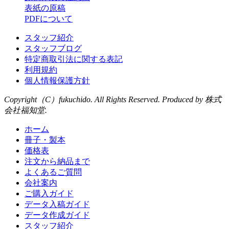
表紙の原稿
PDFについて
スタッフ紹介
スタッフブログ
特定商取引法に関する表記
利用規約
個人情報保護方針
Copyright（C）fukuchido. All Rights Reserved. Produced by 株式
会社福知堂.
ホーム
冊子・製本
価格表
注文から納品まで
よくあるご質問
会社案内
ご購入ガイド
データ入稿ガイド
データ作成ガイド
スタッフ紹介